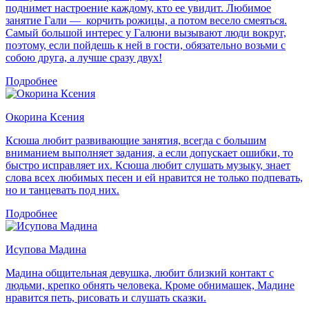
поднимет настроение каждому, кто ее увидит. Любимое
занятие Гали — корчить рожицы, а потом весело смеяться.
Самый большой интерес у Галюни вызывают люди вокруг,
поэтому, если пойдешь к ней в гости, обязательно возьми с
собою друга, а лучше сразу двух!
Подробнее
Окорина Ксения
Ксюша любит развивающие занятия, всегда с большим
вниманием выполняет задания, а если допускает ошибки, то
быстро исправляет их. Ксюша любит слушать музыку, знает
слова всех любимых песен и ей нравится не только подпевать,
но и танцевать под них.
Подробнее
Исупова Мадина
Мадина общительная девушка, любит близкий контакт с
людьми, крепко обнять человека. Кроме обнимашек, Мадине
нравится петь, рисовать и слушать сказки.