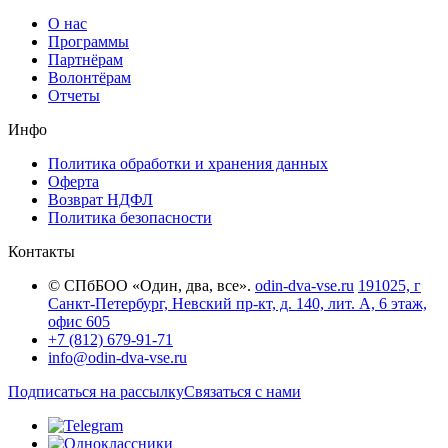
О нас
Программы
Партнёрам
Волонтёрам
Отчеты
Инфо
Политика обработки и хранения данных
Оферта
Возврат НДФЛ
Политика безопасности
Контакты
© СПбБОО «Один, два, все».
odin-dva-vse.ru
191025, г
Санкт-Петербург, Невский пр-кт, д. 140, лит. А, 6 этаж,
офис 605
+7 (812) 679-91-71
info@odin-dva-vse.ru
Подписаться на рассылку
Связаться с нами