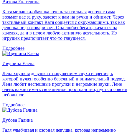
Витова Екатерина
Катя милашка-обаяшка, очень тактильная девочка: сама
возьмет вас за руку, залезет к вам на ручки и обнимет. Через
тактильный контакт Катя общается с окружающими, так как
девочка не разговаривает. Она любит бегать, качаться на
качелях, да и в целом любую активную деятельность. Из
игрушек предпочитает что-то тянущееся.
Подробнее
Ивушина Елена
Лена хрупкая девушка с нарушением слуха и зрения, к
которой нужен особенно бережный и внимательный подход.
Лена любит неспешные прогулки и негромкие звуки. Лене
очень важно иметь свое личное пространство, пусть и совсем
небольшое.
Подробнее
Дубова Галина
Галя улыбчивая и озорная девушка, которая непременно