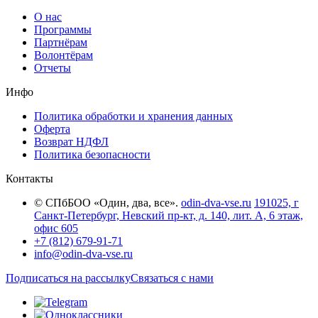
О нас
Программы
Партнёрам
Волонтёрам
Отчеты
Инфо
Политика обработки и хранения данных
Оферта
Возврат НДФЛ
Политика безопасности
Контакты
© СПбБОО «Один, два, все».
odin-dva-vse.ru
191025, г
Санкт-Петербург, Невский пр-кт, д. 140, лит. А, 6 этаж,
офис 605
+7 (812) 679-91-71
info@odin-dva-vse.ru
Подписаться на рассылку
Связаться с нами