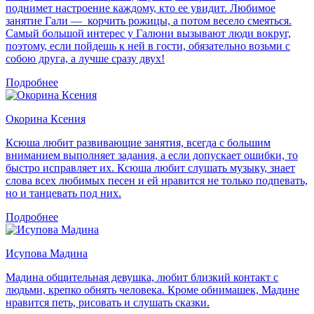
поднимет настроение каждому, кто ее увидит. Любимое
занятие Гали — корчить рожицы, а потом весело смеяться.
Самый большой интерес у Галюни вызывают люди вокруг,
поэтому, если пойдешь к ней в гости, обязательно возьми с
собою друга, а лучше сразу двух!
Подробнее
Окорина Ксения
Ксюша любит развивающие занятия, всегда с большим
вниманием выполняет задания, а если допускает ошибки, то
быстро исправляет их. Ксюша любит слушать музыку, знает
слова всех любимых песен и ей нравится не только подпевать,
но и танцевать под них.
Подробнее
Исупова Мадина
Мадина общительная девушка, любит близкий контакт с
людьми, крепко обнять человека. Кроме обнимашек, Мадине
нравится петь, рисовать и слушать сказки.