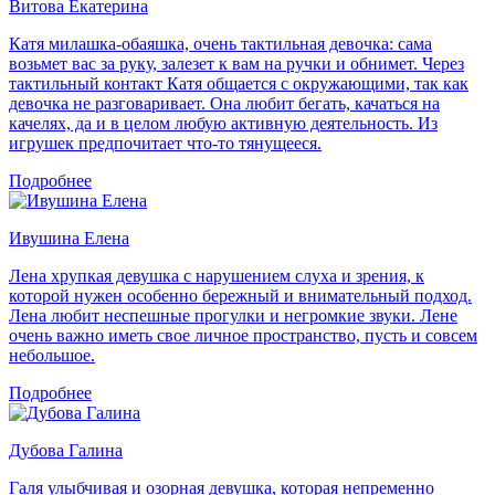
Витова Екатерина
Катя милашка-обаяшка, очень тактильная девочка: сама
возьмет вас за руку, залезет к вам на ручки и обнимет. Через
тактильный контакт Катя общается с окружающими, так как
девочка не разговаривает. Она любит бегать, качаться на
качелях, да и в целом любую активную деятельность. Из
игрушек предпочитает что-то тянущееся.
Подробнее
Ивушина Елена
Лена хрупкая девушка с нарушением слуха и зрения, к
которой нужен особенно бережный и внимательный подход.
Лена любит неспешные прогулки и негромкие звуки. Лене
очень важно иметь свое личное пространство, пусть и совсем
небольшое.
Подробнее
Дубова Галина
Галя улыбчивая и озорная девушка, которая непременно