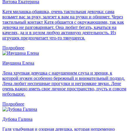
Витова Екатерина
Катя милашка-обаяшка, очень тактильная девочка: сама
возьмет вас за руку, залезет к вам на ручки и обнимет. Через
тактильный контакт Катя общается с окружающими, так как
девочка не разговаривает. Она любит бегать, качаться на
качелях, да и в целом любую активную деятельность. Из
игрушек предпочитает что-то тянущееся.
Подробнее
Ивушина Елена
Лена хрупкая девушка с нарушением слуха и зрения, к
которой нужен особенно бережный и внимательный подход.
Лена любит неспешные прогулки и негромкие звуки. Лене
очень важно иметь свое личное пространство, пусть и совсем
небольшое.
Подробнее
Дубова Галина
Галя улыбчивая и озорная девушка, которая непременно