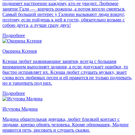
поднимет настроение каждому, кто ее увидит. Любимое
занятие Гали — корчить рожицы, а потом весело смеяться.
Самый большой интерес у Галюни вызывают люди вокруг,
поэтому, если пойдешь к ней в гости, обязательно возьми с
собою друга, а лучше сразу двух!
Подробнее
Окорина Ксения
Ксюша любит развивающие занятия, всегда с большим
вниманием выполняет задания, а если допускает ошибки, то
быстро исправляет их. Ксюша любит слушать музыку, знает
слова всех любимых песен и ей нравится не только подпевать,
но и танцевать под них.
Подробнее
Исупова Мадина
Мадина общительная девушка, любит близкий контакт с
людьми, крепко обнять человека. Кроме обнимашек, Мадине
нравится петь, рисовать и слушать сказки.