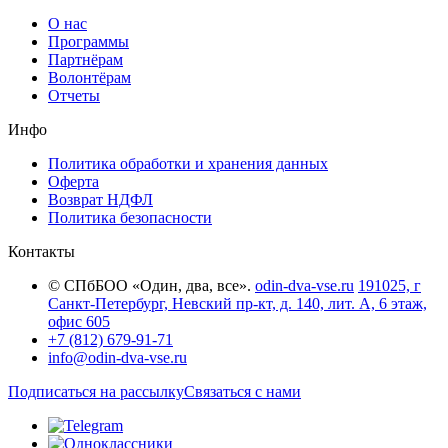
О нас
Программы
Партнёрам
Волонтёрам
Отчеты
Инфо
Политика обработки и хранения данных
Оферта
Возврат НДФЛ
Политика безопасности
Контакты
© СПбБОО «Один, два, все».
odin-dva-vse.ru
191025, г
Санкт-Петербург, Невский пр-кт, д. 140, лит. А, 6 этаж,
офис 605
+7 (812) 679-91-71
info@odin-dva-vse.ru
Подписаться на рассылку
Связаться с нами