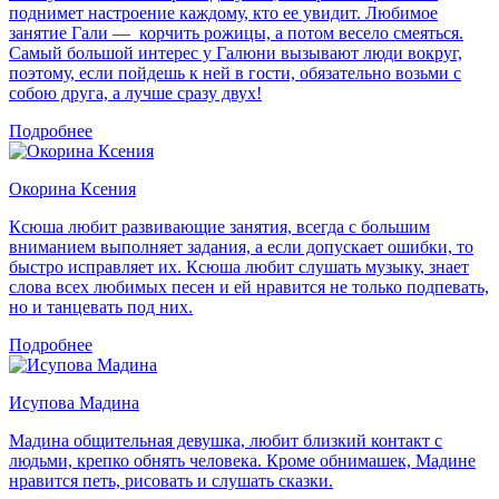
поднимет настроение каждому, кто ее увидит. Любимое
занятие Гали — корчить рожицы, а потом весело смеяться.
Самый большой интерес у Галюни вызывают люди вокруг,
поэтому, если пойдешь к ней в гости, обязательно возьми с
собою друга, а лучше сразу двух!
Подробнее
Окорина Ксения
Ксюша любит развивающие занятия, всегда с большим
вниманием выполняет задания, а если допускает ошибки, то
быстро исправляет их. Ксюша любит слушать музыку, знает
слова всех любимых песен и ей нравится не только подпевать,
но и танцевать под них.
Подробнее
Исупова Мадина
Мадина общительная девушка, любит близкий контакт с
людьми, крепко обнять человека. Кроме обнимашек, Мадине
нравится петь, рисовать и слушать сказки.