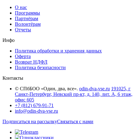
О нас
Программы
Партнёрам
Волонтёрам
Отчеты
Инфо
Политика обработки и хранения данных
Оферта
Возврат НДФЛ
Политика безопасности
Контакты
© СПбБОО «Один, два, все».
odin-dva-vse.ru
191025, г
Санкт-Петербург, Невский пр-кт, д. 140, лит. А, 6 этаж,
офис 605
+7 (812) 679-91-71
info@odin-dva-vse.ru
Подписаться на рассылку
Связаться с нами