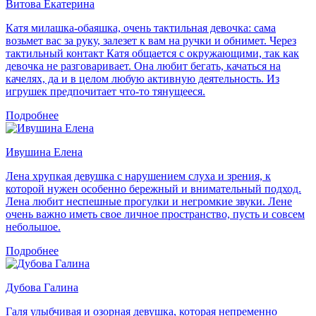
Витова Екатерина
Катя милашка-обаяшка, очень тактильная девочка: сама
возьмет вас за руку, залезет к вам на ручки и обнимет. Через
тактильный контакт Катя общается с окружающими, так как
девочка не разговаривает. Она любит бегать, качаться на
качелях, да и в целом любую активную деятельность. Из
игрушек предпочитает что-то тянущееся.
Подробнее
Ивушина Елена
Лена хрупкая девушка с нарушением слуха и зрения, к
которой нужен особенно бережный и внимательный подход.
Лена любит неспешные прогулки и негромкие звуки. Лене
очень важно иметь свое личное пространство, пусть и совсем
небольшое.
Подробнее
Дубова Галина
Галя улыбчивая и озорная девушка, которая непременно